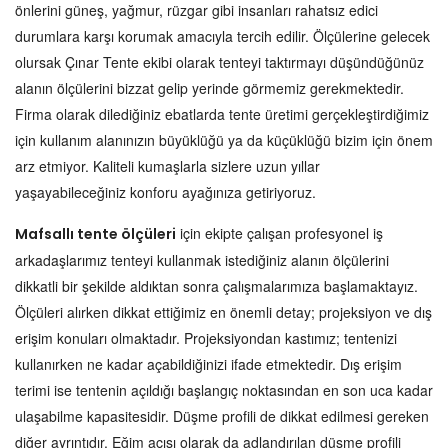
önlerini güneş, yağmur, rüzgar gibi insanları rahatsız edici
durumlara karşı korumak amacıyla tercih edilir. Ölçülerine gelecek
olursak Çınar Tente ekibi olarak tenteyi taktırmayı düşündüğünüz
alanın ölçülerini bizzat gelip yerinde görmemiz gerekmektedir.
Firma olarak dilediğiniz ebatlarda tente üretimi gerçekleştirdiğimiz
için kullanım alanınızın büyüklüğü ya da küçüklüğü bizim için önem
arz etmiyor. Kaliteli kumaşlarla sizlere uzun yıllar
yaşayabileceğiniz konforu ayağınıza getiriyoruz.
için ekipte çalışan profesyonel iş
Mafsallı tente ölçüleri
arkadaşlarımız tenteyi kullanmak istediğiniz alanın ölçülerini
dikkatli bir şekilde aldıktan sonra çalışmalarımıza başlamaktayız.
Ölçüleri alırken dikkat ettiğimiz en önemli detay; projeksiyon ve dış
erişim konuları olmaktadır. Projeksiyondan kastımız; tentenizi
kullanırken ne kadar açabildiğinizi ifade etmektedir. Dış erişim
terimi ise tentenin açıldığı başlangıç noktasından en son uca kadar
ulaşabilme kapasitesidir. Düşme profili de dikkat edilmesi gereken
diğer ayrıntıdır. Eğim açısı olarak da adlandırılan düşme profili